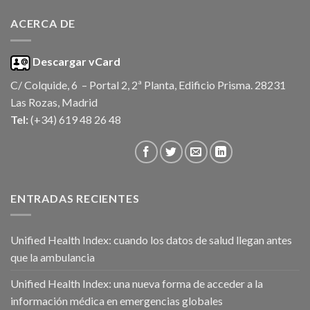
c
T
t
e
ACERCA DE
o
l
l
é
a
f
Descargar vCard
o
C/ Colquide, 6 – Portal 2, 2ª Planta, Edificio Prisma. 28231
n
o
Las Rozas, Madrid
Tel:
(+34) 619 48 26 48
ENTRADAS RECIENTES
Unified Health Index: cuando los datos de salud llegan antes
que la ambulancia
Unified Health Index: una nueva forma de acceder a la
información médica en emergencias globales