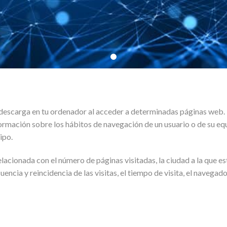
descarga en tu ordenador al acceder a determinadas páginas web. 
formación sobre los hábitos de navegación de un usuario o de su eq
ipo.
acionada con el número de páginas visitadas, la ciudad a la que es
encia y reincidencia de las visitas, el tiempo de visita, el navegado