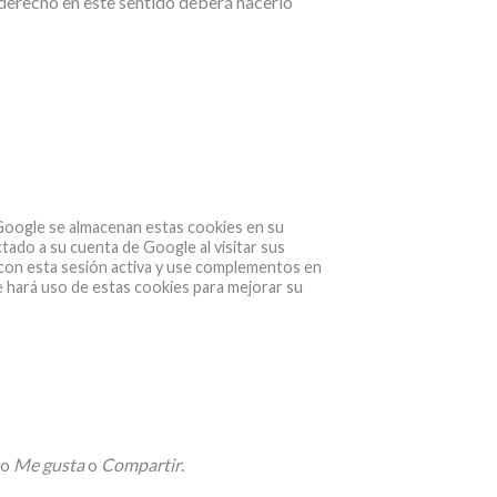
 derecho en este sentido deberá hacerlo
e Google se almacenan estas cookies en su
ado a su cuenta de Google al visitar sus
con esta sesión activa y use complementos en
 hará uso de estas cookies para mejorar su
po
Me gusta
o
Compartir
.