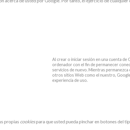
n acerca de usted por Google. Por tanto, el ejercicio de cualquier
Al crear o iniciar sesión en una cuenta d
ordenador con el fin de permanecer conect
servicios de nuevo. Mientras permanezca 
otros sitios Web como el nuestro, Google
experiencia de uso.
sus propias
cookies
para que usted pueda pinchar en botones del ti