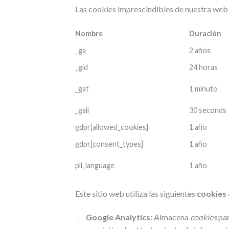
Las cookies imprescindibles de nuestra web
Nombre
Duración
_ga
2 años
_gid
24 horas
_gat
1 minuto
_gali
30 seconds
gdpr[allowed_cookies]
1 año
gdpr[consent_types]
1 año
pll_language
1 año
Este sitio web utiliza las siguientes
cookies 
Google Analytics:
Almacena
cookies
par