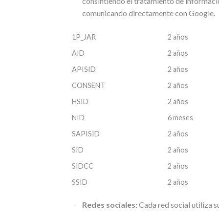
consintiendo el tratamiento de informació
comunicando directamente con Google.
1P_JAR
2 años
AID
2 años
APISID
2 años
CONSENT
2 años
HSID
2 años
NID
6 meses
SAPISID
2 años
SID
2 años
SIDCC
2 años
SSID
2 años
Redes sociales:
Cada red social utiliza 