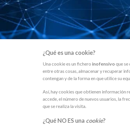
¿Qué es una cookie?
Una cookie es un fichero
inofensivo
que se 
entre otras cosas, almacenar y recuperar in
contengan y de la forma en que utilice su equ
Así, hay cookies que obtienen información rel
accede, el número de nuevos usuarios, la frecu
que se realiza la visita.
¿Qué NO ES una
cookie
?