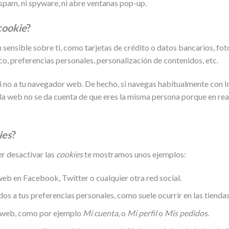
i spam, ni spyware, ni abre ventanas pop-up.
cookie
?
sensible sobre ti, como tarjetas de crédito o datos bancarios, foto
o, preferencias personales, personalización de contenidos, etc.
i no a tu navegador web. De hecho, si navegas habitualmente con I
 web no se da cuenta de que eres la misma persona porque en real
ies
?
er desactivar las
cookies
te mostramos unos ejemplos:
b en Facebook, Twitter o cualquier otra red social.
os a tus preferencias personales, como suele ocurrir en las tiendas
a web, como por ejemplo
Mi cuenta
, o
Mi perfil
o
Mis pedidos
.