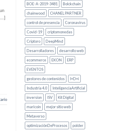
BOE-A-2019-3481
Bolckchain
 un
chainwood
CHANEL PARTNER
[…]
control de presencia
Coronavirus
Covid-19
criptomonedas
Criptoro
DeepMind
Desarrolladores
desarrollo web
ecommerce
EKON
ERP
EVENTOS
gestores de contenidos
I+D+i
Industria 4.0
InteligenciaArtificial
inversion
ISV
Kit Digital
ario
maricoin
mejor sitio web
Metaverso
optimizaciónDeProcesos
polder