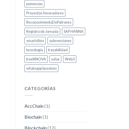
ponencias
Proyectos Innovadores
ReconocimientoDePatrones
Registro de Jornada
SAP HANNA
smartcities
subvenciones
tecnologia
trazabilidad
treeNNOVA
udoe
Web3
whatsapp bussines
CATEGORÍAS
AccChain
(1)
Biochain
(1)
Blockchain
(12)