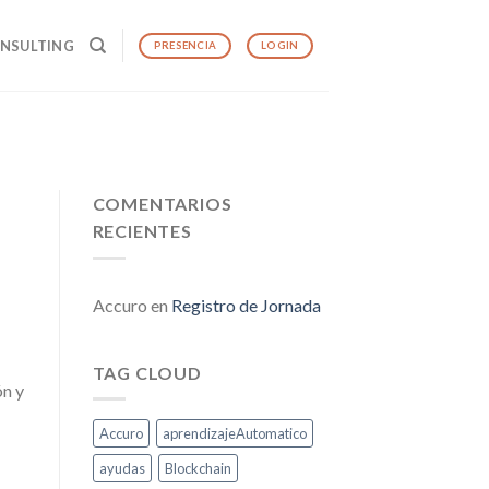
ONSULTING
PRESENCIA
LOGIN
COMENTARIOS
RECIENTES
Accuro
en
Registro de Jornada
TAG CLOUD
ón y
Accuro
aprendizajeAutomatico
ayudas
Blockchain
g