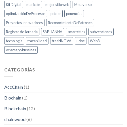
Kit Digital
maricoin
mejor sitio web
Metaverso
optimizaciónDeProcesos
polder
ponencias
Proyectos Innovadores
ReconocimientoDePatrones
Registro de Jornada
SAP HANNA
smartcities
subvenciones
tecnologia
trazabilidad
treeNNOVA
udoe
Web3
whatsapp bussines
CATEGORÍAS
AccChain
(1)
Biochain
(1)
Blockchain
(12)
chainwood
(6)