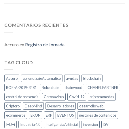
COMENTARIOS RECIENTES
Accuro
en
Registro de Jornada
TAG CLOUD
Accuro
aprendizajeAutomatico
ayudas
Blockchain
BOE-A-2019-3481
Bolckchain
chainwood
CHANEL PARTNER
control de presencia
Coronavirus
Covid-19
criptomonedas
Criptoro
DeepMind
Desarrolladores
desarrollo web
ecommerce
EKON
ERP
EVENTOS
gestores de contenidos
I+D+i
Industria 4.0
InteligenciaArtificial
inversion
ISV