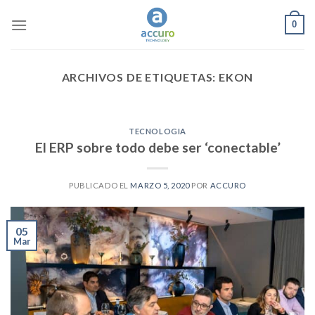
Skip
0
to
content
ARCHIVOS DE ETIQUETAS:
EKON
TECNOLOGIA
El ERP sobre todo debe ser ‘conectable’
PUBLICADO EL
MARZO 5, 2020
POR
ACCURO
05
Mar