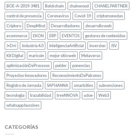
BOE-A-2019-3481
Bolckchain
chainwood
CHANEL PARTNER
control de presencia
Coronavirus
Covid-19
criptomonedas
Criptoro
DeepMind
Desarrolladores
desarrollo web
ecommerce
EKON
ERP
EVENTOS
gestores de contenidos
I+D+i
Industria 4.0
InteligenciaArtificial
inversion
ISV
Kit Digital
maricoin
mejor sitio web
Metaverso
optimizaciónDeProcesos
polder
ponencias
Proyectos Innovadores
ReconocimientoDePatrones
Registro de Jornada
SAP HANNA
smartcities
subvenciones
tecnologia
trazabilidad
treeNNOVA
udoe
Web3
whatsapp bussines
CATEGORÍAS