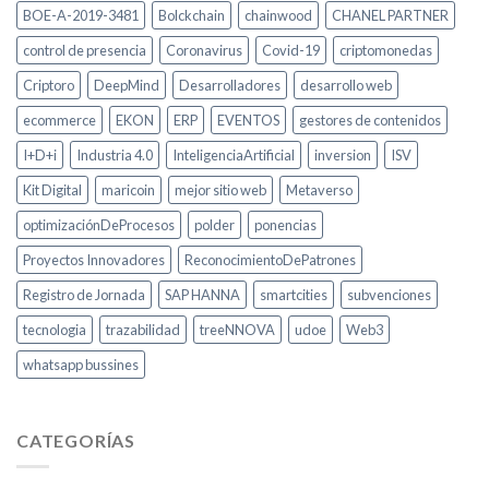
BOE-A-2019-3481
Bolckchain
chainwood
CHANEL PARTNER
control de presencia
Coronavirus
Covid-19
criptomonedas
Criptoro
DeepMind
Desarrolladores
desarrollo web
ecommerce
EKON
ERP
EVENTOS
gestores de contenidos
I+D+i
Industria 4.0
InteligenciaArtificial
inversion
ISV
Kit Digital
maricoin
mejor sitio web
Metaverso
optimizaciónDeProcesos
polder
ponencias
Proyectos Innovadores
ReconocimientoDePatrones
Registro de Jornada
SAP HANNA
smartcities
subvenciones
tecnologia
trazabilidad
treeNNOVA
udoe
Web3
whatsapp bussines
CATEGORÍAS