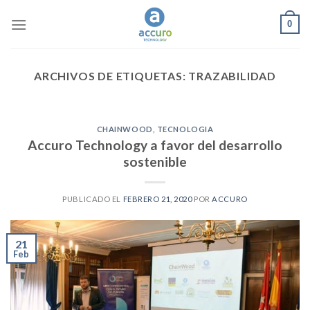
Skip
0
to
content
ARCHIVOS DE ETIQUETAS:
TRAZABILIDAD
CHAINWOOD
,
TECNOLOGIA
Accuro Technology a favor del desarrollo
sostenible
PUBLICADO EL
FEBRERO 21, 2020
POR
ACCURO
21
Feb