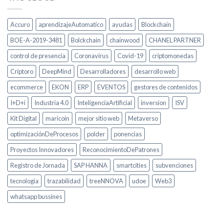
Accuro
aprendizajeAutomatico
ayudas
Blockchain
BOE-A-2019-3481
Bolckchain
chainwood
CHANEL PARTNER
control de presencia
Coronavirus
Covid-19
criptomonedas
Criptoro
DeepMind
Desarrolladores
desarrollo web
ecommerce
EKON
ERP
EVENTOS
gestores de contenidos
I+D+i
Industria 4.0
InteligenciaArtificial
inversion
ISV
Kit Digital
maricoin
mejor sitio web
Metaverso
optimizaciónDeProcesos
polder
ponencias
Proyectos Innovadores
ReconocimientoDePatrones
Registro de Jornada
SAP HANNA
smartcities
subvenciones
tecnologia
trazabilidad
treeNNOVA
udoe
Web3
whatsapp bussines