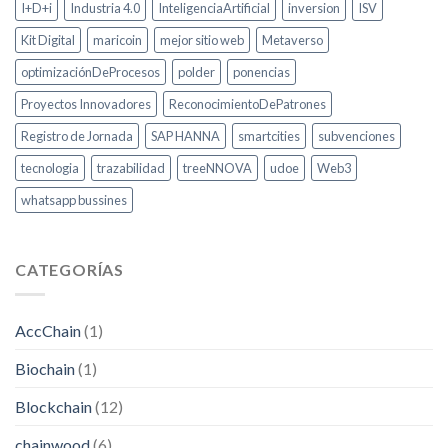
I+D+i
Industria 4.0
InteligenciaArtificial
inversion
ISV
Kit Digital
maricoin
mejor sitio web
Metaverso
optimizaciónDeProcesos
polder
ponencias
Proyectos Innovadores
ReconocimientoDePatrones
Registro de Jornada
SAP HANNA
smartcities
subvenciones
tecnologia
trazabilidad
treeNNOVA
udoe
Web3
whatsapp bussines
CATEGORÍAS
AccChain
(1)
Biochain
(1)
Blockchain
(12)
chainwood
(6)