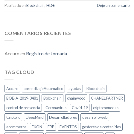
Publicado en
Blockchain
,
I+D+i
Deje un comentario
COMENTARIOS RECIENTES
Accuro
en
Registro de Jornada
TAG CLOUD
Accuro
aprendizajeAutomatico
ayudas
Blockchain
BOE-A-2019-3481
Bolckchain
chainwood
CHANEL PARTNER
control de presencia
Coronavirus
Covid-19
criptomonedas
Criptoro
DeepMind
Desarrolladores
desarrollo web
ecommerce
EKON
ERP
EVENTOS
gestores de contenidos