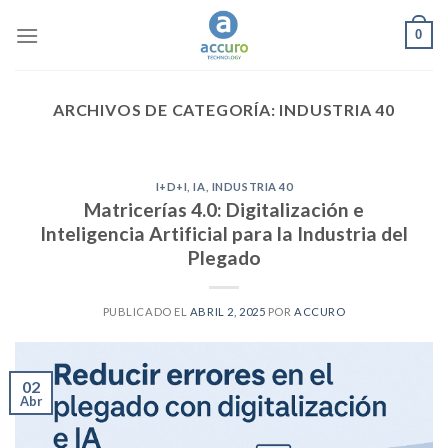
Skip
0
to
content
ARCHIVOS DE CATEGORÍA:
INDUSTRIA 40
I+D+I
,
IA
,
INDUSTRIA 40
Matricerías 4.0: Digitalización e
Inteligencia Artificial para la Industria del
Plegado
PUBLICADO EL
ABRIL 2, 2025
POR
ACCURO
02
Abr