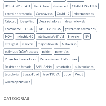
BOE-A-2019-3481
Bolckchain
chainwood
CHANEL PARTNER
control de presencia
Coronavirus
Covid-19
criptomonedas
Criptoro
DeepMind
Desarrolladores
desarrollo web
ecommerce
EKON
ERP
EVENTOS
gestores de contenidos
I+D+i
Industria 4.0
InteligenciaArtificial
inversion
ISV
Kit Digital
maricoin
mejor sitio web
Metaverso
optimizaciónDeProcesos
polder
ponencias
Proyectos Innovadores
ReconocimientoDePatrones
Registro de Jornada
SAP HANNA
smartcities
subvenciones
tecnologia
trazabilidad
treeNNOVA
udoe
Web3
whatsapp bussines
CATEGORÍAS