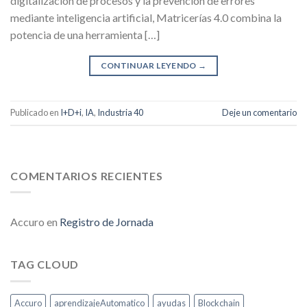
digitalización de procesos y la prevención de errores
mediante inteligencia artificial, Matricerías 4.0 combina la
potencia de una herramienta […]
CONTINUAR LEYENDO
→
Publicado en
I+D+i
,
IA
,
Industria 40
Deje un comentario
COMENTARIOS RECIENTES
Accuro
en
Registro de Jornada
TAG CLOUD
Accuro
aprendizajeAutomatico
ayudas
Blockchain