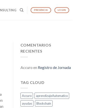
ONSULTING
PRESENCIA
LOGIN
COMENTARIOS
RECIENTES
Accuro
en
Registro de Jornada
TAG CLOUD
ca
Accuro
aprendizajeAutomatico
en
ayudas
Blockchain
ían