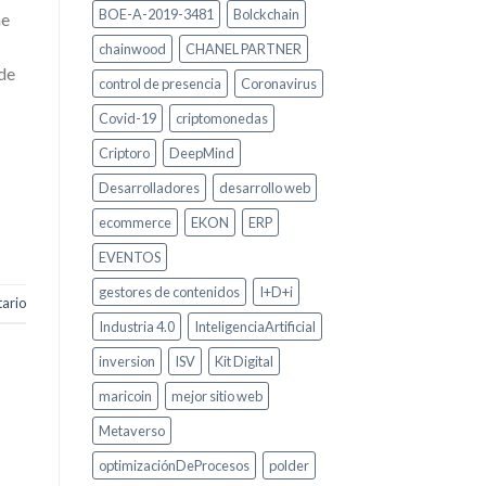
BOE-A-2019-3481
Bolckchain
me
chainwood
CHANEL PARTNER
 de
control de presencia
Coronavirus
Covid-19
criptomonedas
Criptoro
DeepMind
Desarrolladores
desarrollo web
ecommerce
EKON
ERP
EVENTOS
gestores de contenidos
I+D+i
ario
Industria 4.0
InteligenciaArtificial
inversion
ISV
Kit Digital
maricoin
mejor sitio web
Metaverso
optimizaciónDeProcesos
polder