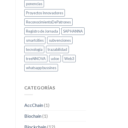
ponencias
Proyectos Innovadores
ReconocimientoDePatrones
Registro de Jornada
SAP HANNA
smartcities
subvenciones
tecnologia
trazabilidad
treeNNOVA
udoe
Web3
whatsapp bussines
CATEGORÍAS
AccChain
(1)
Biochain
(1)
Blockchain
(12)