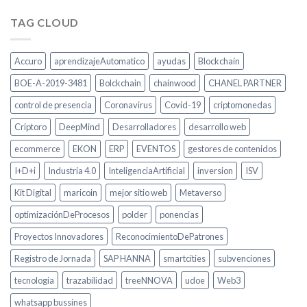
TAG CLOUD
Accuro
aprendizajeAutomatico
ayudas
Blockchain
BOE-A-2019-3481
Bolckchain
chainwood
CHANEL PARTNER
control de presencia
Coronavirus
Covid-19
criptomonedas
Criptoro
DeepMind
Desarrolladores
desarrollo web
ecommerce
EKON
ERP
EVENTOS
gestores de contenidos
I+D+i
Industria 4.0
InteligenciaArtificial
inversion
ISV
Kit Digital
maricoin
mejor sitio web
Metaverso
optimizaciónDeProcesos
polder
ponencias
Proyectos Innovadores
ReconocimientoDePatrones
Registro de Jornada
SAP HANNA
smartcities
subvenciones
tecnologia
trazabilidad
treeNNOVA
udoe
Web3
whatsapp bussines