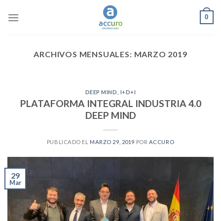
Skip
0
to
content
ARCHIVOS MENSUALES:
MARZO 2019
DEEP MIND
,
I+D+I
PLATAFORMA INTEGRAL INDUSTRIA 4.0
DEEP MIND
PUBLICADO EL
MARZO 29, 2019
POR
ACCURO
29
Mar