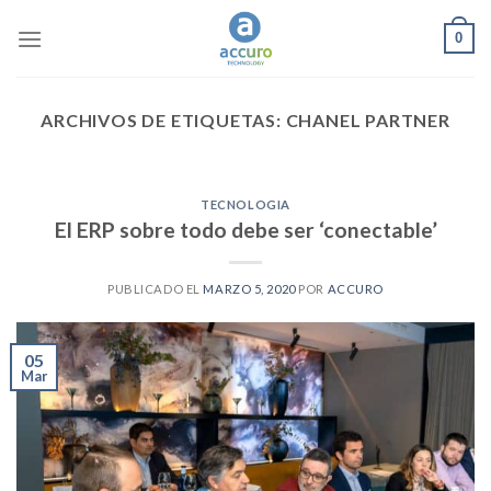
Skip
0
to
content
ARCHIVOS DE ETIQUETAS:
CHANEL PARTNER
TECNOLOGIA
El ERP sobre todo debe ser ‘conectable’
PUBLICADO EL
MARZO 5, 2020
POR
ACCURO
05
Mar