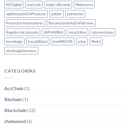
Kit Digital
maricoin
mejor sitio web
Metaverso
optimizaciónDeProcesos
polder
ponencias
Proyectos Innovadores
ReconocimientoDePatrones
Registro de Jornada
SAP HANNA
smartcities
subvenciones
tecnologia
trazabilidad
treeNNOVA
udoe
Web3
whatsapp bussines
CATEGORÍAS
AccChain
(1)
Biochain
(1)
Blockchain
(12)
chainwood
(6)