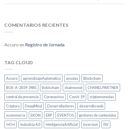
COMENTARIOS RECIENTES
Accuro
en
Registro de Jornada
TAG CLOUD
Accuro
aprendizajeAutomatico
ayudas
Blockchain
BOE-A-2019-3481
Bolckchain
chainwood
CHANEL PARTNER
control de presencia
Coronavirus
Covid-19
criptomonedas
Criptoro
DeepMind
Desarrolladores
desarrollo web
ecommerce
EKON
ERP
EVENTOS
gestores de contenidos
I+D+i
Industria 4.0
InteligenciaArtificial
inversion
ISV