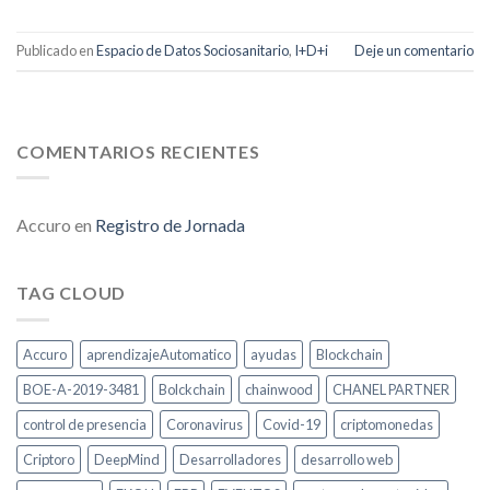
Publicado en
Espacio de Datos Sociosanitario
,
I+D+i
Deje un comentario
COMENTARIOS RECIENTES
Accuro
en
Registro de Jornada
TAG CLOUD
Accuro
aprendizajeAutomatico
ayudas
Blockchain
BOE-A-2019-3481
Bolckchain
chainwood
CHANEL PARTNER
control de presencia
Coronavirus
Covid-19
criptomonedas
Criptoro
DeepMind
Desarrolladores
desarrollo web