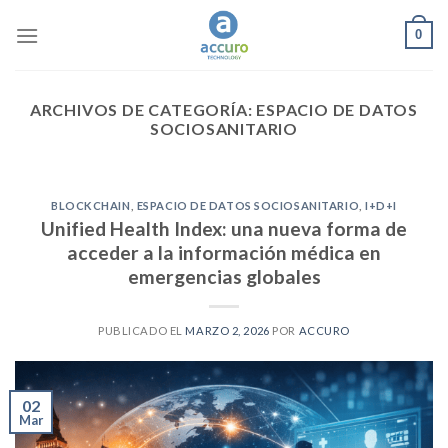
Skip
0
to
content
ARCHIVOS DE CATEGORÍA:
ESPACIO DE DATOS
SOCIOSANITARIO
BLOCKCHAIN
,
ESPACIO DE DATOS SOCIOSANITARIO
,
I+D+I
Unified Health Index: una nueva forma de
acceder a la información médica en
emergencias globales
PUBLICADO EL
MARZO 2, 2026
POR
ACCURO
02
Mar