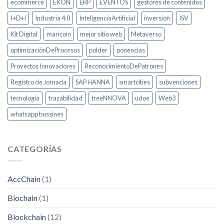
ecommerce
EKON
ERP
EVENTOS
gestores de contenidos
I+D+i
Industria 4.0
InteligenciaArtificial
inversion
ISV
Kit Digital
maricoin
mejor sitio web
Metaverso
optimizaciónDeProcesos
polder
ponencias
Proyectos Innovadores
ReconocimientoDePatrones
Registro de Jornada
SAP HANNA
smartcities
subvenciones
tecnologia
trazabilidad
treeNNOVA
udoe
Web3
whatsapp bussines
CATEGORÍAS
AccChain
(1)
Biochain
(1)
Blockchain
(12)