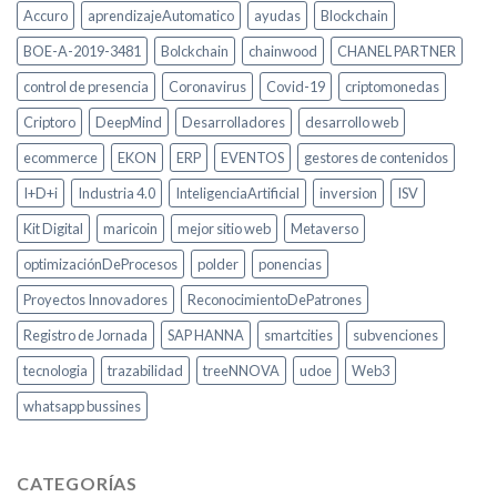
Accuro
aprendizajeAutomatico
ayudas
Blockchain
BOE-A-2019-3481
Bolckchain
chainwood
CHANEL PARTNER
control de presencia
Coronavirus
Covid-19
criptomonedas
Criptoro
DeepMind
Desarrolladores
desarrollo web
ecommerce
EKON
ERP
EVENTOS
gestores de contenidos
I+D+i
Industria 4.0
InteligenciaArtificial
inversion
ISV
Kit Digital
maricoin
mejor sitio web
Metaverso
optimizaciónDeProcesos
polder
ponencias
Proyectos Innovadores
ReconocimientoDePatrones
Registro de Jornada
SAP HANNA
smartcities
subvenciones
tecnologia
trazabilidad
treeNNOVA
udoe
Web3
whatsapp bussines
CATEGORÍAS