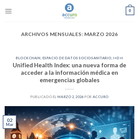
Skip
0
to
content
ARCHIVOS MENSUALES:
MARZO 2026
BLOCKCHAIN
,
ESPACIO DE DATOS SOCIOSANITARIO
,
I+D+I
Unified Health Index: una nueva forma de
acceder a la información médica en
emergencias globales
PUBLICADO EL
MARZO 2, 2026
POR
ACCURO
02
Mar