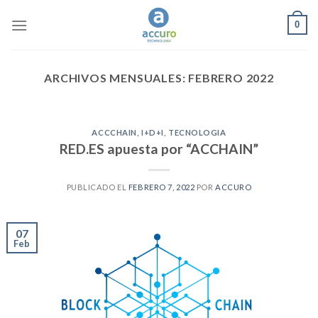
Skip
0
to
content
ARCHIVOS MENSUALES:
FEBRERO 2022
ACCCHAIN
,
I+D+I
,
TECNOLOGIA
RED.ES apuesta por “ACCHAIN”
PUBLICADO EL
FEBRERO 7, 2022
POR
ACCURO
07
Feb