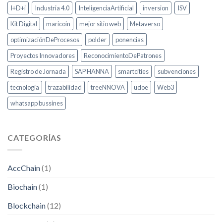
I+D+i
Industria 4.0
InteligenciaArtificial
inversion
ISV
Kit Digital
maricoin
mejor sitio web
Metaverso
optimizaciónDeProcesos
polder
ponencias
Proyectos Innovadores
ReconocimientoDePatrones
Registro de Jornada
SAP HANNA
smartcities
subvenciones
tecnologia
trazabilidad
treeNNOVA
udoe
Web3
whatsapp bussines
CATEGORÍAS
AccChain
(1)
Biochain
(1)
Blockchain
(12)