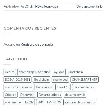
Publicado en
AccChain
,
I+D+i
,
Tecnologia
Deje un comentario
COMENTARIOS RECIENTES
Accuro
en
Registro de Jornada
TAG CLOUD
Accuro
aprendizajeAutomatico
ayudas
Blockchain
BOE-A-2019-3481
Bolckchain
chainwood
CHANEL PARTNER
control de presencia
Coronavirus
Covid-19
criptomonedas
Criptoro
DeepMind
Desarrolladores
desarrollo web
ecommerce
EKON
ERP
EVENTOS
gestores de contenidos