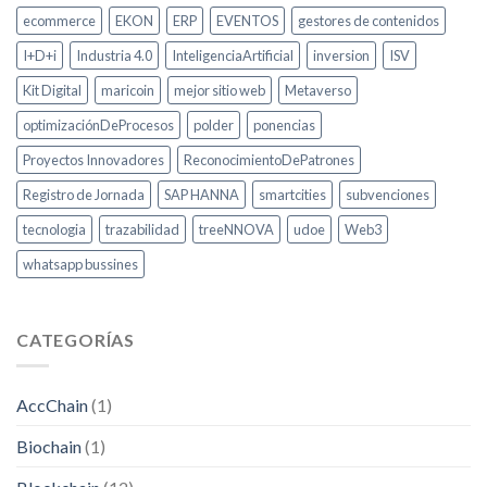
ecommerce
EKON
ERP
EVENTOS
gestores de contenidos
I+D+i
Industria 4.0
InteligenciaArtificial
inversion
ISV
Kit Digital
maricoin
mejor sitio web
Metaverso
optimizaciónDeProcesos
polder
ponencias
Proyectos Innovadores
ReconocimientoDePatrones
Registro de Jornada
SAP HANNA
smartcities
subvenciones
tecnologia
trazabilidad
treeNNOVA
udoe
Web3
whatsapp bussines
CATEGORÍAS
AccChain
(1)
Biochain
(1)