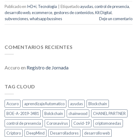
Publicado en
I+D+i
,
Tecnologia
|
Etiquetado
ayudas
,
control de presencia
,
desarrollo web
,
ecommerce
,
gestores de contenidos
,
Kit Digital
,
subvenciones
,
whatsapp bussines
Deje un comentario
COMENTARIOS RECIENTES
Accuro
en
Registro de Jornada
TAG CLOUD
Accuro
aprendizajeAutomatico
ayudas
Blockchain
BOE-A-2019-3481
Bolckchain
chainwood
CHANEL PARTNER
control de presencia
Coronavirus
Covid-19
criptomonedas
Criptoro
DeepMind
Desarrolladores
desarrollo web