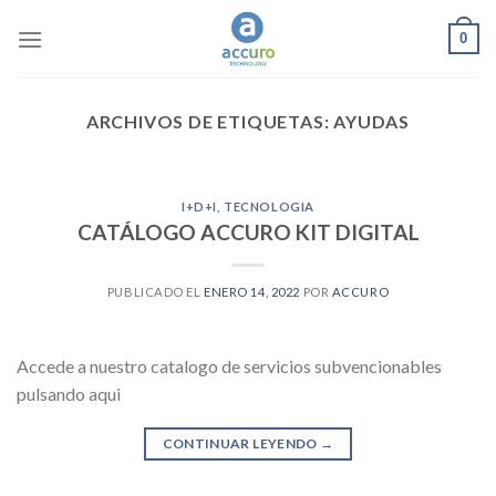
Skip
0
to
content
ARCHIVOS DE ETIQUETAS:
AYUDAS
I+D+I
,
TECNOLOGIA
CATÁLOGO ACCURO KIT DIGITAL
PUBLICADO EL
ENERO 14, 2022
POR
ACCURO
Accede a nuestro catalogo de servicios subvencionables
pulsando aqui
CONTINUAR LEYENDO
→