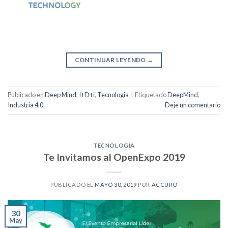
CONTINUAR LEYENDO
→
Publicado en
Deep Mind
,
I+D+i
,
Tecnologia
|
Etiquetado
DeepMind
,
Industria 4.0
Deje un comentario
TECNOLOGIA
Te Invitamos al OpenExpo 2019
PUBLICADO EL
MAYO 30, 2019
POR
ACCURO
30
May