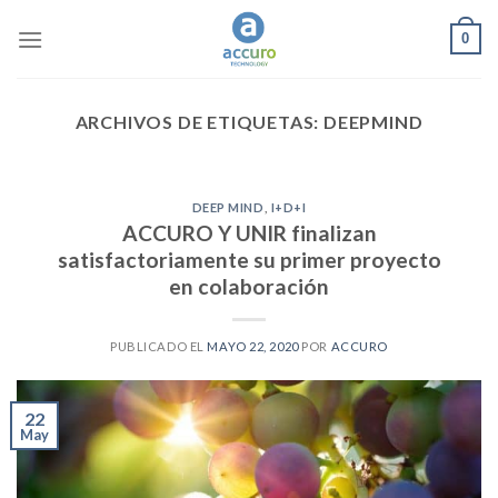
Skip
0
to
content
ARCHIVOS DE ETIQUETAS:
DEEPMIND
DEEP MIND
,
I+D+I
ACCURO Y UNIR finalizan
satisfactoriamente su primer proyecto
en colaboración
PUBLICADO EL
MAYO 22, 2020
POR
ACCURO
22
May