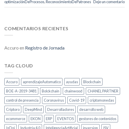
optimizaciónDeProcesos
,
ReconocimientoDePatrones
Deje un comentario
COMENTARIOS RECIENTES
Accuro
en
Registro de Jornada
TAG CLOUD
Accuro
aprendizajeAutomatico
ayudas
Blockchain
BOE-A-2019-3481
Bolckchain
chainwood
CHANEL PARTNER
control de presencia
Coronavirus
Covid-19
criptomonedas
Criptoro
DeepMind
Desarrolladores
desarrollo web
ecommerce
EKON
ERP
EVENTOS
gestores de contenidos
I+D+i
Industria 4.0
InteligenciaArtificial
inversion
ISV