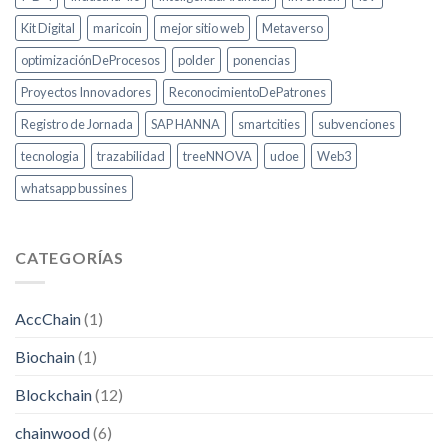
Kit Digital
maricoin
mejor sitio web
Metaverso
optimizaciónDeProcesos
polder
ponencias
Proyectos Innovadores
ReconocimientoDePatrones
Registro de Jornada
SAP HANNA
smartcities
subvenciones
tecnologia
trazabilidad
treeNNOVA
udoe
Web3
whatsapp bussines
CATEGORÍAS
AccChain
(1)
Biochain
(1)
Blockchain
(12)
chainwood
(6)