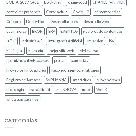
BOE-A-2019-3481
Bolckchain
chainwood
CHANEL PARTNER
control de presencia
Coronavirus
Covid-19
criptomonedas
Criptoro
DeepMind
Desarrolladores
desarrollo web
ecommerce
EKON
ERP
EVENTOS
gestores de contenidos
I+D+i
Industria 4.0
InteligenciaArtificial
inversion
ISV
Kit Digital
maricoin
mejor sitio web
Metaverso
optimizaciónDeProcesos
polder
ponencias
Proyectos Innovadores
ReconocimientoDePatrones
Registro de Jornada
SAP HANNA
smartcities
subvenciones
tecnologia
trazabilidad
treeNNOVA
udoe
Web3
whatsapp bussines
CATEGORÍAS