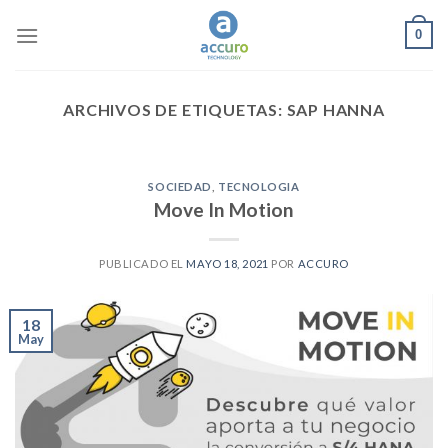
Skip
0
to
content
ARCHIVOS DE ETIQUETAS:
SAP HANNA
SOCIEDAD
,
TECNOLOGIA
Move In Motion
PUBLICADO EL
MAYO 18, 2021
POR
ACCURO
18
May