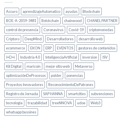
Accuro
aprendizajeAutomatico
ayudas
Blockchain
BOE-A-2019-3481
Bolckchain
chainwood
CHANEL PARTNER
control de presencia
Coronavirus
Covid-19
criptomonedas
Criptoro
DeepMind
Desarrolladores
desarrollo web
ecommerce
EKON
ERP
EVENTOS
gestores de contenidos
I+D+i
Industria 4.0
InteligenciaArtificial
inversion
ISV
Kit Digital
maricoin
mejor sitio web
Metaverso
optimizaciónDeProcesos
polder
ponencias
Proyectos Innovadores
ReconocimientoDePatrones
Registro de Jornada
SAP HANNA
smartcities
subvenciones
tecnologia
trazabilidad
treeNNOVA
udoe
Web3
whatsapp bussines