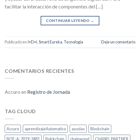
facilitar la interacción de componentes del […]
CONTINUAR LEYENDO
→
Publicado en
I+D+i
,
Smart Eureka
,
Tecnologia
Deje un comentario
COMENTARIOS RECIENTES
Accuro
en
Registro de Jornada
TAG CLOUD
Accuro
aprendizajeAutomatico
ayudas
Blockchain
BOE-A-2019-3481
Bolckchain
chainwood
CHANEL PARTNER