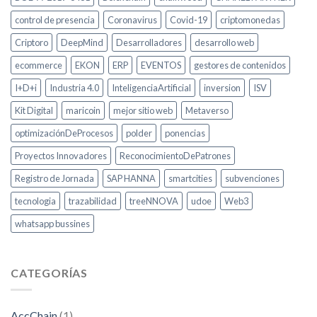
control de presencia
Coronavirus
Covid-19
criptomonedas
Criptoro
DeepMind
Desarrolladores
desarrollo web
ecommerce
EKON
ERP
EVENTOS
gestores de contenidos
I+D+i
Industria 4.0
InteligenciaArtificial
inversion
ISV
Kit Digital
maricoin
mejor sitio web
Metaverso
optimizaciónDeProcesos
polder
ponencias
Proyectos Innovadores
ReconocimientoDePatrones
Registro de Jornada
SAP HANNA
smartcities
subvenciones
tecnologia
trazabilidad
treeNNOVA
udoe
Web3
whatsapp bussines
CATEGORÍAS
AccChain
(1)