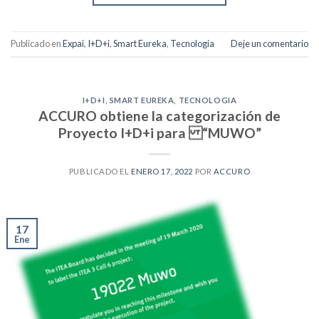
Publicado en
Expai
,
I+D+i
,
Smart Eureka
,
Tecnologia
Deje un comentario
I+D+I
,
SMART EUREKA
,
TECNOLOGIA
ACCURO obtiene la categorización de
Proyecto I+D+i para “MUWO”
PUBLICADO EL
ENERO 17, 2022
POR
ACCURO
17
Ene