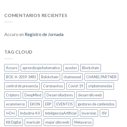
COMENTARIOS RECIENTES
Accuro
en
Registro de Jornada
TAG CLOUD
Accuro
aprendizajeAutomatico
ayudas
Blockchain
BOE-A-2019-3481
Bolckchain
chainwood
CHANEL PARTNER
control de presencia
Coronavirus
Covid-19
criptomonedas
Criptoro
DeepMind
Desarrolladores
desarrollo web
ecommerce
EKON
ERP
EVENTOS
gestores de contenidos
I+D+i
Industria 4.0
InteligenciaArtificial
inversion
ISV
Kit Digital
maricoin
mejor sitio web
Metaverso