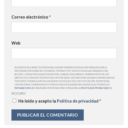
Correo electrónico
*
Web
SUS DATOS DE CARÁCTER PERSONAL SERÁN TRATADOS POR ACCURO PARA ENVIARLE
INFORMACIÓN SOBRE ACTIVIDADES, PRODUCTOS Y SERVICIOS RELACIONADOS CON
ACCURO , CON SU PREVIA AUTORIZACIÓN. LA BASE LEGAL PARA EL TRATAMIENTO DE LOS
DATOS ES EL CONSENTIMIENTO DEL INTERESADO. SUS DATOS NO SERÁN COMUNICADOS A
TERCEROS. PODRÁ EJERCER LOS DERECHOS DE ACCESO, RECTIFICACIÓN, SUPRESIÓN,
LIMITACIÓN AL TRATAMIENTO Y OPOSICIÓN DIRIGIENDO UN CORREO ELECTRÓNICO A
INFO@ACCURO.ES
. PARA MÁS INFORMACIÓN CONSULTAR LA
POLÍTICA DE PRIVACIDAD
DE
ACCURO
He leído y acepto la
Política de privacidad
*