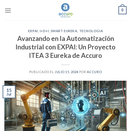
Skip
0
to
content
EXPAI
,
I+D+I
,
SMART EUREKA
,
TECNOLOGIA
Avanzando en la Automatización
Industrial con EXPAI: Un Proyecto
ITEA 3 Eureka de Accuro
PUBLICADO EL
JULIO 15, 2024
POR
ACCURO
15
Jul