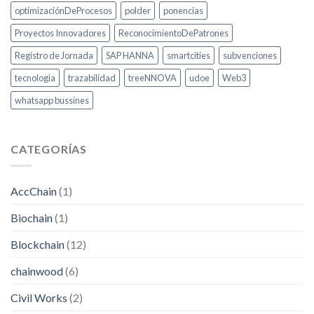
optimizaciónDeProcesos
polder
ponencias
Proyectos Innovadores
ReconocimientoDePatrones
Registro de Jornada
SAP HANNA
smartcities
subvenciones
tecnologia
trazabilidad
treeNNOVA
udoe
Web3
whatsapp bussines
CATEGORÍAS
AccChain
(1)
Biochain
(1)
Blockchain
(12)
chainwood
(6)
Civil Works
(2)