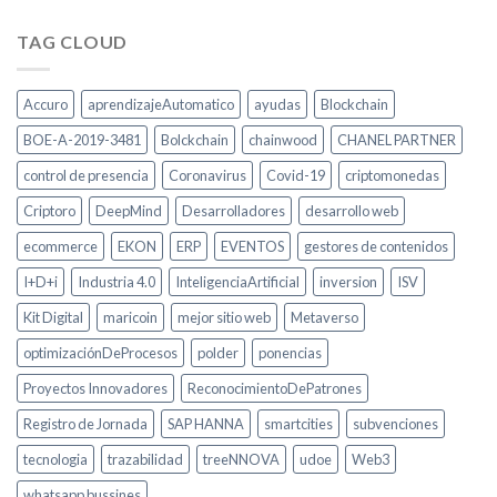
TAG CLOUD
Accuro
aprendizajeAutomatico
ayudas
Blockchain
BOE-A-2019-3481
Bolckchain
chainwood
CHANEL PARTNER
control de presencia
Coronavirus
Covid-19
criptomonedas
Criptoro
DeepMind
Desarrolladores
desarrollo web
ecommerce
EKON
ERP
EVENTOS
gestores de contenidos
I+D+i
Industria 4.0
InteligenciaArtificial
inversion
ISV
Kit Digital
maricoin
mejor sitio web
Metaverso
optimizaciónDeProcesos
polder
ponencias
Proyectos Innovadores
ReconocimientoDePatrones
Registro de Jornada
SAP HANNA
smartcities
subvenciones
tecnologia
trazabilidad
treeNNOVA
udoe
Web3
whatsapp bussines