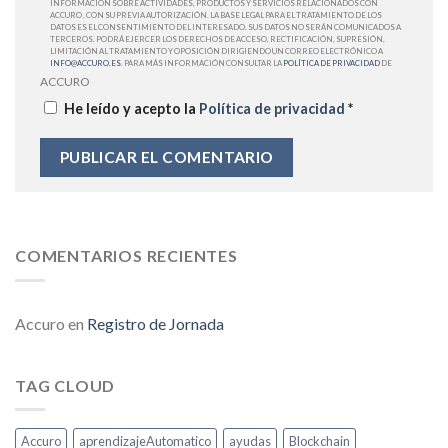
INFORMACIÓN SOBRE ACTIVIDADES, PRODUCTOS Y SERVICIOS RELACIONADOS CON
ACCURO , CON SU PREVIA AUTORIZACIÓN. LA BASE LEGAL PARA EL TRATAMIENTO DE LOS
DATOS ES EL CONSENTIMIENTO DEL INTERESADO. SUS DATOS NO SERÁN COMUNICADOS A
TERCEROS. PODRÁ EJERCER LOS DERECHOS DE ACCESO, RECTIFICACIÓN, SUPRESIÓN,
LIMITACIÓN AL TRATAMIENTO Y OPOSICIÓN DIRIGIENDO UN CORREO ELECTRÓNICO A
INFO@ACCURO.ES
. PARA MÁS INFORMACIÓN CONSULTAR LA
POLÍTICA DE PRIVACIDAD
DE
ACCURO
He leído y acepto la
Política de privacidad
*
COMENTARIOS RECIENTES
Accuro
en
Registro de Jornada
TAG CLOUD
Accuro
aprendizajeAutomatico
ayudas
Blockchain