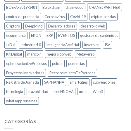
BOE-A-2019-3481
Bolckchain
chainwood
CHANEL PARTNER
control de presencia
Coronavirus
Covid-19
criptomonedas
Criptoro
DeepMind
Desarrolladores
desarrollo web
ecommerce
EKON
ERP
EVENTOS
gestores de contenidos
I+D+i
Industria 4.0
InteligenciaArtificial
inversion
ISV
Kit Digital
maricoin
mejor sitio web
Metaverso
optimizaciónDeProcesos
polder
ponencias
Proyectos Innovadores
ReconocimientoDePatrones
Registro de Jornada
SAP HANNA
smartcities
subvenciones
tecnologia
trazabilidad
treeNNOVA
udoe
Web3
whatsapp bussines
CATEGORÍAS