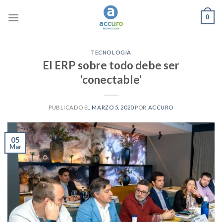
Skip
0
to
content
TECNOLOGIA
El ERP sobre todo debe ser
‘conectable’
PUBLICADO EL
MARZO 5, 2020
POR
ACCURO
05
Mar