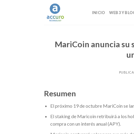
Skip
to
INICIO
WEB 3 Y BL
content
MariCoin anuncia su s
un
PUBLIC
Resumen
El próximo 19 de octubre MariCoin se la
El staking de Maricoin retribuirá a los h
compra con un interés anual (APY).