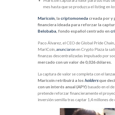
Maricoin capturará valor para sus más de
mes hasta que se produzca el listing en l
Maricoin
, la
criptomoneda
creada por y 
financiera ideada para reforzar la captura
Belobaba
, fondo español centrado en
cr
Paco Álvarez, el CEO de Global Pride Chain,
MariCoin,
anunciaron
en Crypto Plaza la sal
finanzas descentralizadas impulsado por soc
mercado con un valor de 0,026 dólares
.
La captura de valor se completa con el lanz
Maricoin retribuirá a los
holders
que deci
con un interés anual (APY)
basado en el de
pretende reforzar financieramente el proye
inversión semilla tras captar 1,4 millones de