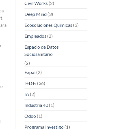
Civil Works
(2)
ca
Deep Mind
(3)
t,
Ecosoluciones Quimicas
(3)
para
Empleados
(2)
a
Espacio de Datos
s
Sociosanitario
(2)
Expai
(2)
I+D+i
(36)
ge
IA
(2)
Industria 40
(1)
Odoo
(1)
l
Programa Investigo
(1)