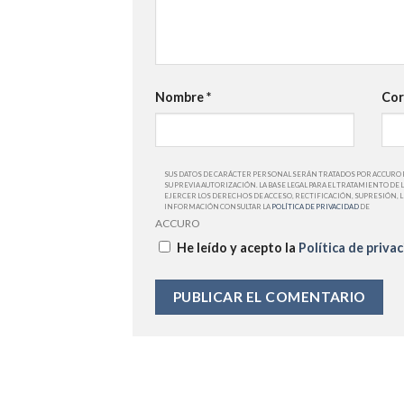
Nombre
*
Cor
SUS DATOS DE CARÁCTER PERSONAL SERÁN TRATADOS POR ACCURO 
SU PREVIA AUTORIZACIÓN. LA BASE LEGAL PARA EL TRATAMIENTO 
EJERCER LOS DERECHOS DE ACCESO, RECTIFICACIÓN, SUPRESIÓN, 
INFORMACIÓN CONSULTAR LA
POLÍTICA DE PRIVACIDAD
DE
ACCURO
He leído y acepto la
Política de priva