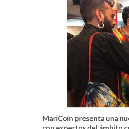
MariCoin presenta una nu
con expertos del ámbito c