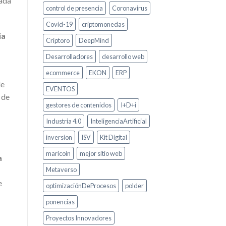
cada
control de presencia
Coronavirus
Covid-19
criptomonedas
ia
Criptoro
DeepMind
Desarrolladores
desarrollo web
ecommerce
EKON
ERP
de
EVENTOS
 de
gestores de contenidos
I+D+i
Industria 4.0
InteligenciaArtificial
inversion
ISV
Kit Digital
maricoin
mejor sitio web
a
Metaverso
e
optimizaciónDeProcesos
polder
ponencias
Proyectos Innovadores