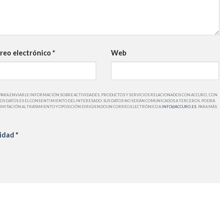
reo electrónico
*
Web
PARA ENVIARLE INFORMACIÓN SOBRE ACTIVIDADES, PRODUCTOS Y SERVICIOS RELACIONADOS CON ACCURO , CON
DE LOS DATOS ES EL CONSENTIMIENTO DEL INTERESADO. SUS DATOS NO SERÁN COMUNICADOS A TERCEROS. PODRÁ
LIMITACIÓN AL TRATAMIENTO Y OPOSICIÓN DIRIGIENDO UN CORREO ELECTRÓNICO A
INFO@ACCURO.ES
. PARA MÁS
cidad
*