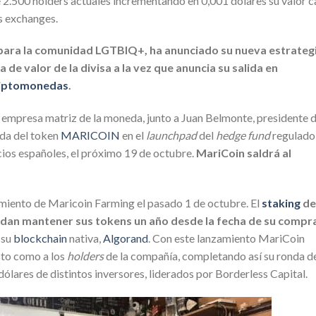
 2.500 holders actuales incrementando en 0,001 dólares su valor 
os exchanges.
para la comunidad LGTBIQ+, ha anunciado su nueva estrateg
 de valor de la divisa a la vez que anuncia su salida en
iptomonedas
.
 empresa matriz de la moneda, junto a Juan Belmonte, presidente 
ida del token
MARICOIN
en el
launchpad
del
hedge fund
regulado
ios españoles, el próximo 19 de octubre.
MariCoin saldrá al
amiento de Maricoin Farming el pasado 1 de octubre. El
staking
de
dan mantener sus tokens un año desde la fecha de su compr
 su
blockchain
nativa,
Algorand
. Con este lanzamiento MariCoin
cto como a los
holders
de la compañía, completando así su ronda d
 dólares de distintos inversores, liderados por Borderless Capital.