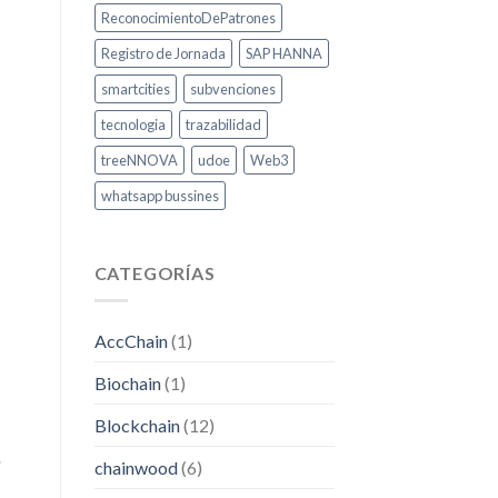
ReconocimientoDePatrones
Registro de Jornada
SAP HANNA
smartcities
subvenciones
tecnologia
trazabilidad
treeNNOVA
udoe
Web3
whatsapp bussines
CATEGORÍAS
AccChain
(1)
Biochain
(1)
Blockchain
(12)
s
chainwood
(6)