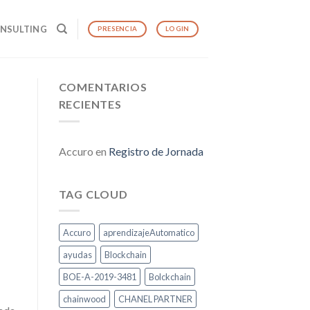
ONSULTING
PRESENCIA
LOGIN
COMENTARIOS
RECIENTES
Accuro
en
Registro de Jornada
TAG CLOUD
Accuro
aprendizajeAutomatico
ayudas
Blockchain
BOE-A-2019-3481
Bolckchain
chainwood
CHANEL PARTNER