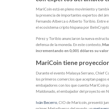
MariCoin está en pleno movimiento y tambié
la presencia de importantes expertos del ámb
Fernando Alberca o Alberto Toribio. Entre 
el ecosistema cripto hispana por BeInCrypto
Pérez y Toribio anunciaron la nueva estructur
defensa de la moneda. En este contexto,
Mar
incrementando en 0,001 dólares su valor 
MariCoin tiene proyeccion
Durante el evento Malasya Serrano, Chief C
los primeros comercios que aceptan pagos en
embajadores con los que cuenta MariCoin par
Maldonado, el embajador del proyecto en Nu
Iván Becerro
, CIO de Maricoin, presentó jun
primer Metadiverso del mundo, un
metaver