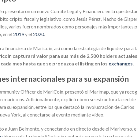
n presentaron un nuevo Comité Legal y Financiero en la que desta
ito cripto, fiscal y legislativo, como Jesús Pérez, Nacho de Gisper
ellos, varios fueron nombrados como personajes más importantes 
, en el
2019
y el
2020
.
a financiera de Maricoin, así como la estrategia de liquidez para l
icoin capturará valor para sus más de 2.500 holders actuale
cada mes hasta que se produzca el listing en los
exchanges
.
es internacionales para su expansión
ommunity Officer de MariCoin, presentó el Marimap, que ya reco
 maricoins. Adicionalmente, explicó cómo se estructura la red de
a su expansión, entre los que destacó la involucración de Carlos
eva York, al conectarse al evento mediante vídeo.
to a Juan Belmonte, y conectando en directo desde el Mariverso, e
so
hiperrealista donde Maricoin contará con una isla en forma de