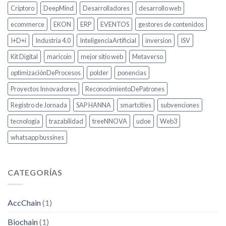
Criptoro
DeepMind
Desarrolladores
desarrollo web
ecommerce
EKON
ERP
EVENTOS
gestores de contenidos
I+D+i
Industria 4.0
InteligenciaArtificial
inversion
ISV
Kit Digital
maricoin
mejor sitio web
Metaverso
optimizaciónDeProcesos
polder
ponencias
Proyectos Innovadores
ReconocimientoDePatrones
Registro de Jornada
SAP HANNA
smartcities
subvenciones
tecnologia
trazabilidad
treeNNOVA
udoe
Web3
whatsapp bussines
CATEGORÍAS
AccChain
(1)
Biochain
(1)