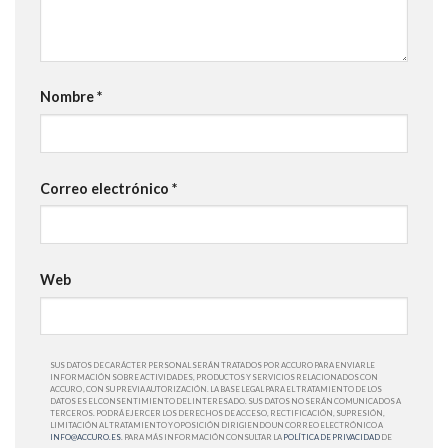
Nombre
*
Correo electrónico
*
Web
SUS DATOS DE CARÁCTER PERSONAL SERÁN TRATADOS POR ACCURO PARA ENVIARLE
INFORMACIÓN SOBRE ACTIVIDADES, PRODUCTOS Y SERVICIOS RELACIONADOS CON
ACCURO , CON SU PREVIA AUTORIZACIÓN. LA BASE LEGAL PARA EL TRATAMIENTO DE LOS
DATOS ES EL CONSENTIMIENTO DEL INTERESADO. SUS DATOS NO SERÁN COMUNICADOS A
TERCEROS. PODRÁ EJERCER LOS DERECHOS DE ACCESO, RECTIFICACIÓN, SUPRESIÓN,
LIMITACIÓN AL TRATAMIENTO Y OPOSICIÓN DIRIGIENDO UN CORREO ELECTRÓNICO A
INFO@ACCURO.ES
. PARA MÁS INFORMACIÓN CONSULTAR LA
POLÍTICA DE PRIVACIDAD
DE