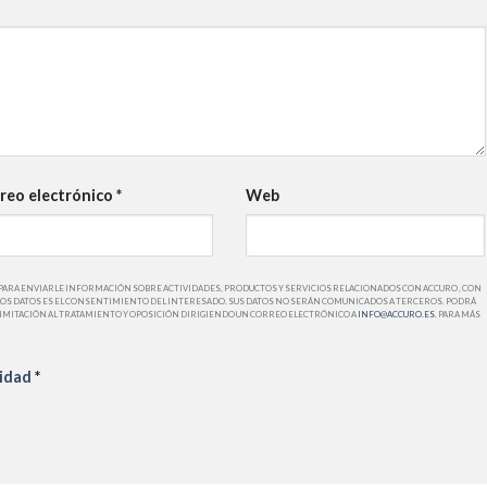
reo electrónico
*
Web
PARA ENVIARLE INFORMACIÓN SOBRE ACTIVIDADES, PRODUCTOS Y SERVICIOS RELACIONADOS CON ACCURO , CON
DE LOS DATOS ES EL CONSENTIMIENTO DEL INTERESADO. SUS DATOS NO SERÁN COMUNICADOS A TERCEROS. PODRÁ
LIMITACIÓN AL TRATAMIENTO Y OPOSICIÓN DIRIGIENDO UN CORREO ELECTRÓNICO A
INFO@ACCURO.ES
. PARA MÁS
cidad
*