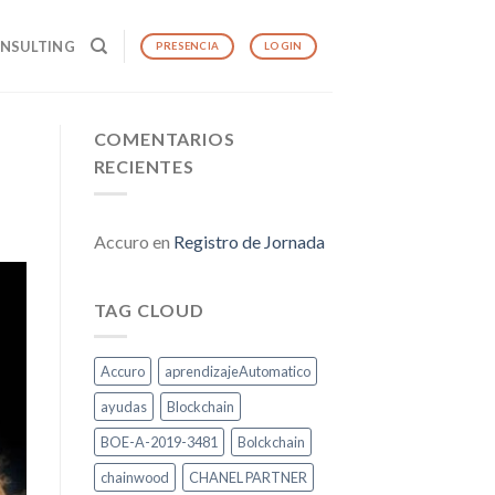
ONSULTING
PRESENCIA
LOGIN
COMENTARIOS
RECIENTES
Accuro
en
Registro de Jornada
TAG CLOUD
Accuro
aprendizajeAutomatico
ayudas
Blockchain
BOE-A-2019-3481
Bolckchain
chainwood
CHANEL PARTNER