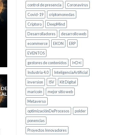
control de presencia
Coronavirus
Covid-19
criptomonedas
Criptoro
DeepMind
Desarrolladores
desarrollo web
ecommerce
EKON
ERP
EVENTOS
gestores de contenidos
I+D+i
Industria 4.0
InteligenciaArtificial
inversion
ISV
Kit Digital
 DE
maricoin
mejor sitio web
EAL
Metaverso
optimizaciónDeProcesos
polder
ponencias
Proyectos Innovadores