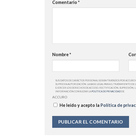
Comentario
*
Nombre
*
Cor
SUS DATOS DE CARÁCTER PERSONAL SERÁN TRATADOS POR ACCURO 
SU PREVIA AUTORIZACIÓN. LA BASE LEGAL PARA EL TRATAMIENTO 
EJERCER LOS DERECHOS DE ACCESO, RECTIFICACIÓN, SUPRESIÓN, 
INFORMACIÓN CONSULTAR LA
POLÍTICA DE PRIVACIDAD
DE
ACCURO
He leído y acepto la
Política de priva