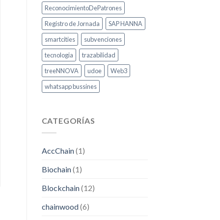
ReconocimientoDePatrones
Registro de Jornada
SAP HANNA
smartcities
subvenciones
tecnologia
trazabilidad
treeNNOVA
udoe
Web3
whatsapp bussines
CATEGORÍAS
AccChain
(1)
Biochain
(1)
Blockchain
(12)
chainwood
(6)