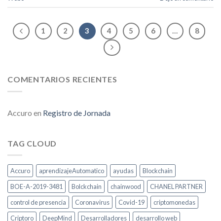
1
2
3
4
5
6
…
8
COMENTARIOS RECIENTES
Accuro
en
Registro de Jornada
TAG CLOUD
Accuro
aprendizajeAutomatico
ayudas
Blockchain
BOE-A-2019-3481
Bolckchain
chainwood
CHANEL PARTNER
control de presencia
Coronavirus
Covid-19
criptomonedas
Criptoro
DeepMind
Desarrolladores
desarrollo web