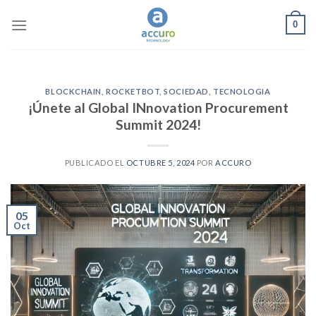
Skip
0
to
content
BLOCKCHAIN
,
ROCKETBOT
,
SOCIEDAD
,
TECNOLOGIA
¡Únete al Global INnovation Procurement
Summit 2024!
PUBLICADO EL
OCTUBRE 5, 2024
POR
ACCURO
05
Oct