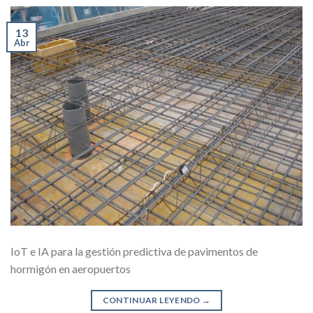
13
Abr
IoT e IA para la gestión predictiva de pavimentos de
hormigón en aeropuertos
CONTINUAR LEYENDO
→