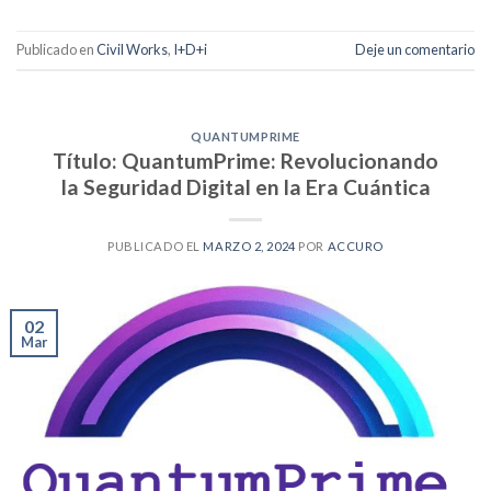
Publicado en
Civil Works
,
I+D+i
Deje un comentario
QUANTUMPRIME
Título: QuantumPrime: Revolucionando
la Seguridad Digital en la Era Cuántica
PUBLICADO EL
MARZO 2, 2024
POR
ACCURO
02
Mar