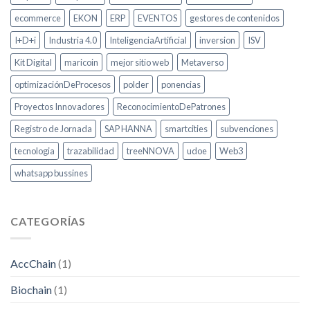
ecommerce
EKON
ERP
EVENTOS
gestores de contenidos
I+D+i
Industria 4.0
InteligenciaArtificial
inversion
ISV
Kit Digital
maricoin
mejor sitio web
Metaverso
optimizaciónDeProcesos
polder
ponencias
Proyectos Innovadores
ReconocimientoDePatrones
Registro de Jornada
SAP HANNA
smartcities
subvenciones
tecnologia
trazabilidad
treeNNOVA
udoe
Web3
whatsapp bussines
CATEGORÍAS
AccChain
(1)
Biochain
(1)