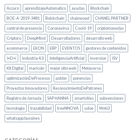
Accuro
aprendizajeAutomatico
ayudas
Blockchain
BOE-A-2019-3481
Bolckchain
chainwood
CHANEL PARTNER
control de presencia
Coronavirus
Covid-19
criptomonedas
Criptoro
DeepMind
Desarrolladores
desarrollo web
ecommerce
EKON
ERP
EVENTOS
gestores de contenidos
I+D+i
Industria 4.0
InteligenciaArtificial
inversion
ISV
Kit Digital
maricoin
mejor sitio web
Metaverso
optimizaciónDeProcesos
polder
ponencias
Proyectos Innovadores
ReconocimientoDePatrones
Registro de Jornada
SAP HANNA
smartcities
subvenciones
tecnologia
trazabilidad
treeNNOVA
udoe
Web3
whatsapp bussines
CATEGORÍAS