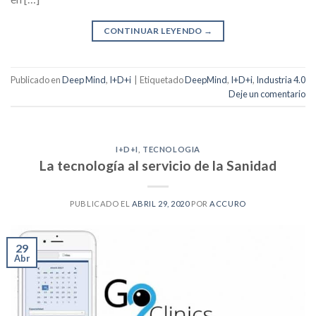
CONTINUAR LEYENDO
→
Publicado en
Deep Mind
,
I+D+i
|
Etiquetado
DeepMind
,
I+D+i
,
Industria 4.0
Deje un comentario
I+D+I
,
TECNOLOGIA
La tecnología al servicio de la Sanidad
PUBLICADO EL
ABRIL 29, 2020
POR
ACCURO
29
Abr