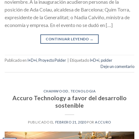
noviembre. A la inauguración acudieron personas de la
posición de Ada Colau, alcaldesa de Barcelona; Quim Torra,
expresidente de la Generalitat; o Nadia Calviño, ministra de
economía y empresa. En el evento no se dudó en […]
CONTINUAR LEYENDO
→
Publicado en
I+D+i
,
Proyecto Polder
|
Etiquetado
I+D+i
,
polder
Deje un comentario
CHAINWOOD
,
TECNOLOGIA
Accuro Technology a favor del desarrollo
sostenible
PUBLICADO EL
FEBRERO 21, 2020
POR
ACCURO