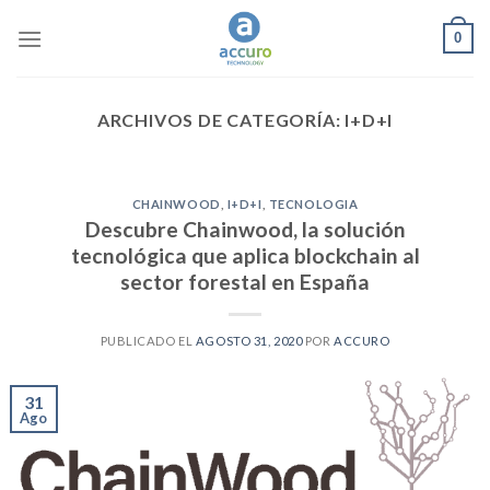
Skip
0
to
content
ARCHIVOS DE CATEGORÍA:
I+D+I
CHAINWOOD
,
I+D+I
,
TECNOLOGIA
Descubre Chainwood, la solución
tecnológica que aplica blockchain al
sector forestal en España
PUBLICADO EL
AGOSTO 31, 2020
POR
ACCURO
31
Ago