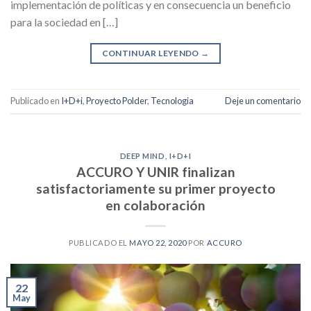
implementación de políticas y en consecuencia un beneficio
para la sociedad en […]
CONTINUAR LEYENDO
→
Publicado en
I+D+i
,
Proyecto Polder
,
Tecnologia
Deje un comentario
DEEP MIND
,
I+D+I
ACCURO Y UNIR finalizan
satisfactoriamente su primer proyecto
en colaboración
PUBLICADO EL
MAYO 22, 2020
POR
ACCURO
22
May