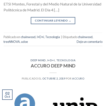
ETSI Montes, Forestal y del Medio Natural de la Universidad
Politécnica de Madrid. El Dia 4 […]
CONTINUAR LEYENDO
→
Publicado en
chainwood
,
I+D+i
,
Tecnologia
|
Etiquetado
chainwood
,
treeNNOVA
,
udoe
Deje un comentario
DEEP MIND
,
I+D+I
,
TECNOLOGIA
ACCURO DEEP MIND
PUBLICADO EL
OCTUBRE 2, 2019
POR
ACCURO
02
Oct